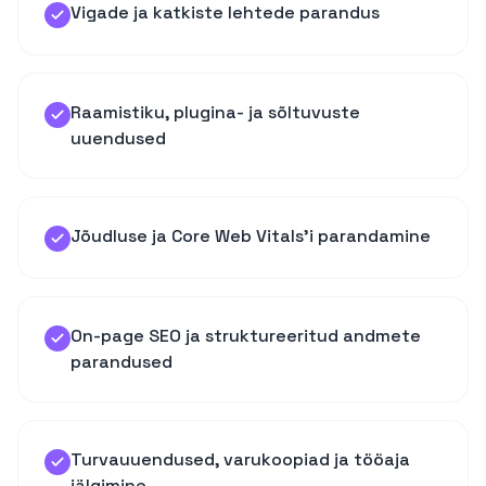
Vigade ja katkiste lehtede parandus
Raamistiku, plugina- ja sõltuvuste
uuendused
Jõudluse ja Core Web Vitals'i parandamine
On-page SEO ja struktureeritud andmete
parandused
Turvauuendused, varukoopiad ja tööaja
jälgimine