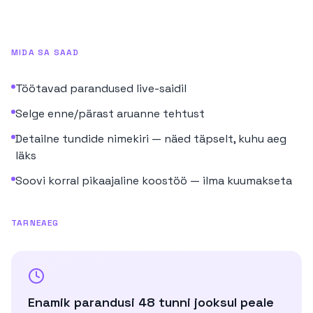
MIDA SA SAAD
Töötavad parandused live-saidil
Selge enne/pärast aruanne tehtust
Detailne tundide nimekiri — näed täpselt, kuhu aeg
läks
Soovi korral pikaajaline koostöö — ilma kuumakseta
TARNEAEG
Enamik parandusi 48 tunni jooksul peale