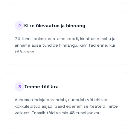
Kiire ülevaatus ja hinnang
2
24 tunni jooksul vaatame koodi, kinnitame mahu ja
anname ausa tundide hinnangu. Kinnitad enne, kui
töö algab.
Teeme töö ära
3
Vanemarendaja parandab, uuendab või ehitab
kokkulepitud asjad. Saad edenemise teateid, mitte
vaikust. Enamik töid valmis 48 tunni jooksul.