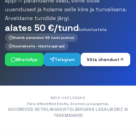
appi — parandame vead, viime sisse
uuendused ja hoiame selle kiire ja turvalisena.
Arveldame tundide järgi.
alates 50 €/tund
kohustusteta
Enamik parandusi 48 tunni jooksul
Kuumakseta · lõpeta igal ajal
WhatsApp
Telegram
Võta ühendust
MEID USALDAVAD
Päris ettevõtted Eestis, Soomes ja kaugemal.
GOODWOOD DETAILING
KEVITEL
BERGERS LEGAL
BIZBIZ AI
TASKMEHARD