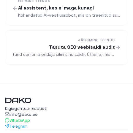
EELMINE TEENUS
AI assistent, kes ei maga kunagi
Kohandatud AI-vestlusrobot, mis on treenitud su äri peale. Vastab küsimustele, kvalifitseerib müügivihjeid ja töötab ööpäev ringi.
JÄRGMINE TEENUS
Tasuta SEO veebisaidi audit
Tund senior-arendaja silmi sinu saidil. Ütleme, mis on katki, mis töötab ja mida esimesena parandada.
DAKO
Digiagentuur Eestist.
info@dako.ee
WhatsApp
Telegram