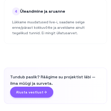
Üleandmine ja aruanne
4
Lükkame muudatused live-i, saadame selge
enne/pärast kokkuvõtte ja arveldame ainult
tegelikud tunnid. Ei mingit üllatusarvet.
Tundub paslik? Räägime su projektist läbi —
ilma müügi ja surveta.
Alusta vestlust