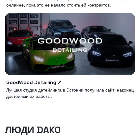
онлайне, пока это не начало стоить ей контрактов.
GoodWood Detailing
↗
Лучшая студия детейлинга в Эстонии получила сайт, наконец
достойный их работы.
Daniil Koroljov
Mark Tamm
ЛЮДИ DAKO
Основатель и
Консультант по
Jevgeni Koroljov
разработчик
цифровым продажам
AI-инженер